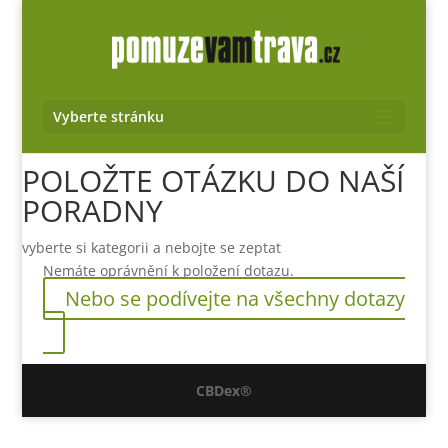
Vyberte stránku
POLOŽTE OTÁZKU DO NAŠÍ
PORADNY
vyberte si kategorii a nebojte se zeptat
Nemáte oprávnění k položení dotazu.
Nebo se podívejte na všechny dotazy
CBDex®