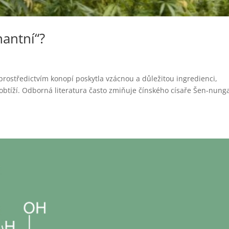
antní“?
 prostředictvím konopí poskytla vzácnou a důležitou ingredienci,
obtíží. Odborná literatura často zmiňuje čínského císaře Šen-nung