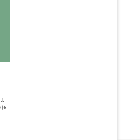
tí,
 je