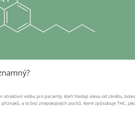
ýznamný?
í atraktivní volbu pro pacienty, kteří hledají úlevu od zánětu, boles
 příznaků, a to bez znepokojivých pocitů, které způsobuje THC, jako