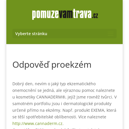
Vyberte stránku
Odpověď proekzém
Dobrý den, nevím o jaký typ ekzematického
onemocnění se jedná, ale výraznou pomoc naleznete
u kosmetiky CANNADERM®, jejíž jsme rovněž tvůrci. V
samotném portfoliu jsou i dermatologické produkty
určené přímo na ekzémy. Např. produkt EXEMA, která
se těší spotřebitelské oblíbenosti. Více naleznete
http://www.cannaderm.cz
.