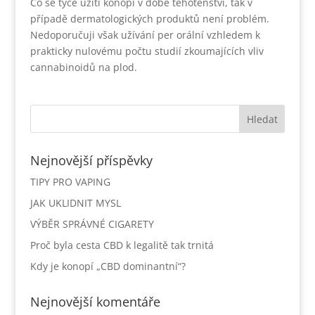
Co se týče užití konopí v době těhotenství, tak v
případě dermatologických produktů není problém.
Nedoporučuji však užívání per orální vzhledem k
prakticky nulovému počtu studií zkoumajících vliv
cannabinoidů na plod.
Nejnovější příspěvky
TIPY PRO VAPING
JAK UKLIDNIT MYSL
VÝBĚR SPRÁVNÉ CIGARETY
Proč byla cesta CBD k legalitě tak trnitá
Kdy je konopí „CBD dominantní“?
Nejnovější komentáře