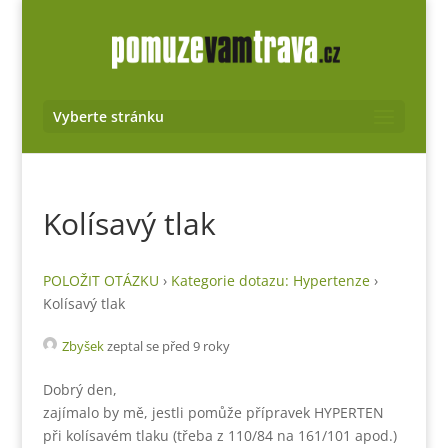
Vyberte stránku
Kolísavý tlak
POLOŽIT OTÁZKU
›
Kategorie dotazu: Hypertenze
›
Kolísavý tlak
Zbyšek
zeptal se před 9 roky
Dobrý den,
zajímalo by mě, jestli pomůže přípravek HYPERTEN
při kolísavém tlaku (třeba z 110/84 na 161/101 apod.)